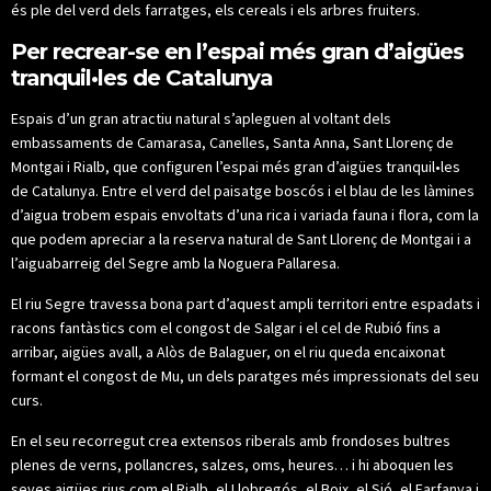
és ple del verd dels farratges, els cereals i els arbres fruiters.
Per recrear-se en l’espai més gran d’aigües
tranquil•les de Catalunya
Espais d’un gran atractiu natural s’apleguen al voltant dels
embassaments de Camarasa, Canelles, Santa Anna, Sant Llorenç de
Montgai i Rialb, que configuren l’espai més gran d’aigües tranquil•les
de Catalunya. Entre el verd del paisatge boscós i el blau de les làmines
d’aigua trobem espais envoltats d’una rica i variada fauna i flora, com la
que podem apreciar a la reserva natural de Sant Llorenç de Montgai i a
l’aiguabarreig del Segre amb la Noguera Pallaresa.
El riu Segre travessa bona part d’aquest ampli territori entre espadats i
racons fantàstics com el congost de Salgar i el cel de Rubió fins a
arribar, aigües avall, a Alòs de Balaguer, on el riu queda encaixonat
formant el congost de Mu, un dels paratges més impressionats del seu
curs.
En el seu recorregut crea extensos riberals amb frondoses bultres
plenes de verns, pollancres, salzes, oms, heures… i hi aboquen les
seves aigües rius com el Rialb, el Llobregós, el Boix, el Sió, el Farfanya i