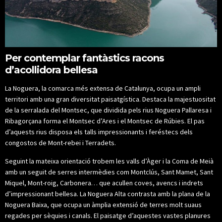
Per contemplar fantàstics racons
d’acollidora bellesa
La Noguera, la comarca més extensa de Catalunya, ocupa un ampli
territori amb una gran diversitat paisatgística. Destaca la majestuositat
de la serralada del Montsec, que dividida pels rius Noguera Pallaresa i
Ribagorçana forma el Montsec d’Ares i el Montsec de Rúbies. El pas
d’aquests rius disposa els talls impressionants i feréstecs dels
congostos de Mont-rebei i Terradets.
Seguint la mateixa orientació trobem les valls d’Àger i la Coma de Meià
amb un seguit de serres intermèdies com Montclús, Sant Mamet, Sant
Miquel, Mont-roig, Carbonera… que acullen coves, avencs i indrets
d’impressionant bellesa. La Noguera Alta contrasta amb la plana de la
Noguera Baixa, que ocupa un àmplia extensió de terres molt suaus
regades per sèquies i canals. El paisatge d’aquestes vastes planures