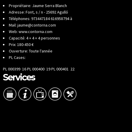
Propriétaire: Jaume Serra Blanch
Adresse: Font, s / n - 25692 Agulló
Téléphones: 973447184 616958794 à
Mail: jaume@contorna.com
Web: www.contorna.com
Capacité: 4 + 4 + 4 personnes
Prix: 180-450 €
Ouverture: Toute l'année
PL Cases:
PL 000399 16 PL 000400 19 PL 000401 22
Services