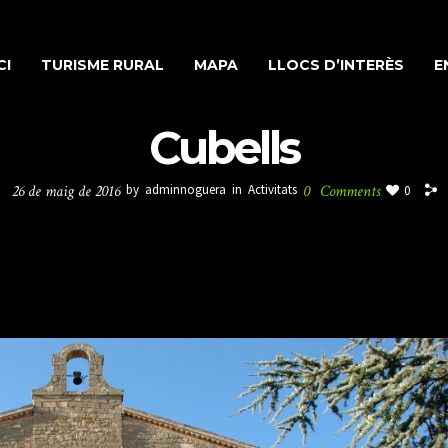
CI
TURISME RURAL
MAPA
LLOCS D’INTERÈS
E
Cubells
26 de maig de 2016
by
adminnoguera
in
Activitats
0
Comments
0