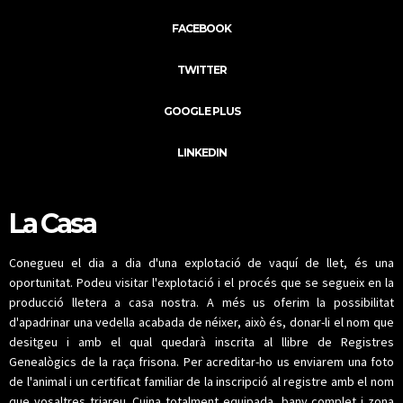
FACEBOOK
TWITTER
GOOGLE PLUS
LINKEDIN
La Casa
Conegueu el dia a dia d'una explotació de vaquí de llet, és una
oportunitat. Podeu visitar l'explotació i el procés que se segueix en la
producció lletera a casa nostra. A més us oferim la possibilitat
d'apadrinar una vedella acabada de néixer, això és, donar-li el nom que
desitgeu i amb el qual quedarà inscrita al llibre de Registres
Genealògics de la raça frisona. Per acreditar-ho us enviarem una foto
de l'animal i un certificat familiar de la inscripció al registre amb el nom
que vosaltres triareu. Cuina totalment equipada, bany complet i zona