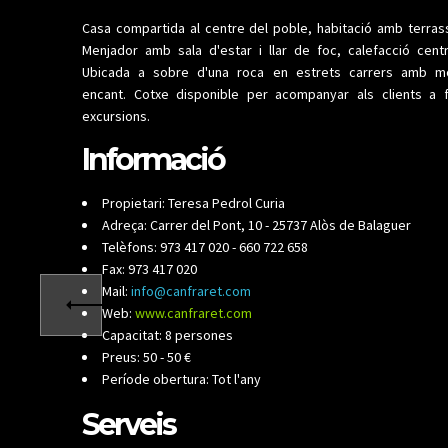
Casa compartida al centre del poble, habitació amb terras
Menjador amb sala d'estar i llar de foc, calefacció centr
Ubicada a sobre d'una roca en estrets carrers amb mo
encant. Cotxe disponible per acompanyar als clients a 
excursions.
Informació
Propietari: Teresa Pedrol Curia
Adreça: Carrer del Pont, 10 - 25737 Alòs de Balaguer
Telèfons: 973 417 020 - 660 722 658
Fax: 973 417 020
Mail:
info@canfraret.com
Web:
www.canfraret.com
Capacitat: 8 persones
Preus: 50 - 50 €
Període obertura: Tot l'any
Serveis