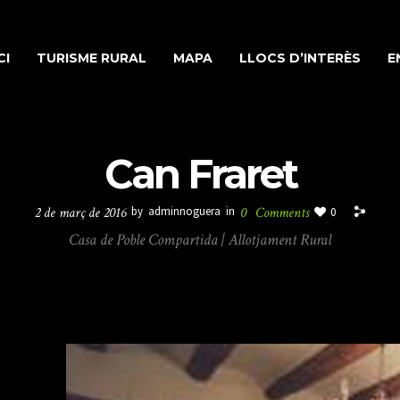
CI
TURISME RURAL
MAPA
LLOCS D’INTERÈS
E
Can Fraret
2 de març de 2016
by
adminnoguera
in
0
Comments
0
Casa de Poble Compartida | Allotjament Rural