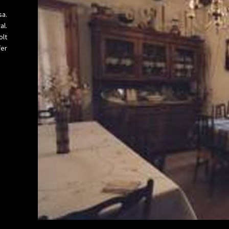
sa.
al.
lt
fer