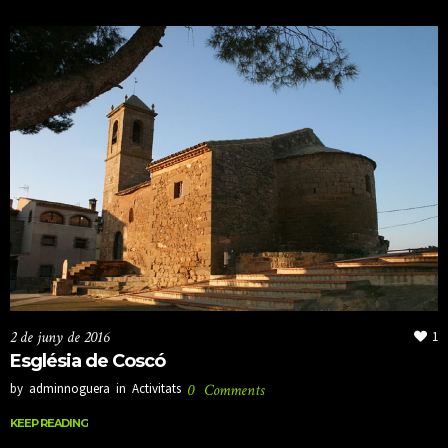
2 de juny de 2016
1
Església de Coscó
by
adminnoguera
in
Activitats
0
Comments
KEEP READING
KEEP READING