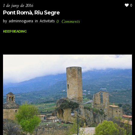
1 de juny de 2016
0
Pont Romà, Riu Segre
by
adminnoguera
in
Activitats
0
Comments
KEEP READING
KEEP READING