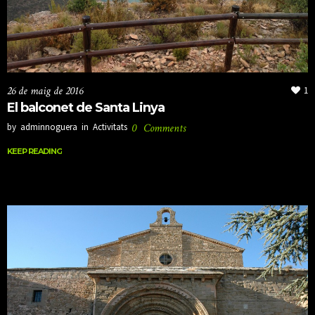
26 de maig de 2016
1
El balconet de Santa Linya
by
adminnoguera
in
Activitats
0
Comments
KEEP READING
KEEP READING