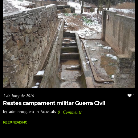
2 de juny de 2016
1
Restes campament militar Guerra Civil
by
adminnoguera
in
Activitats
0
Comments
KEEP READING
KEEP READING