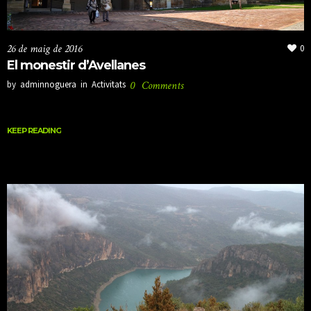
26 de maig de 2016
0
El monestir d’Avellanes
by
adminnoguera
in
Activitats
0
Comments
KEEP READING
KEEP READING