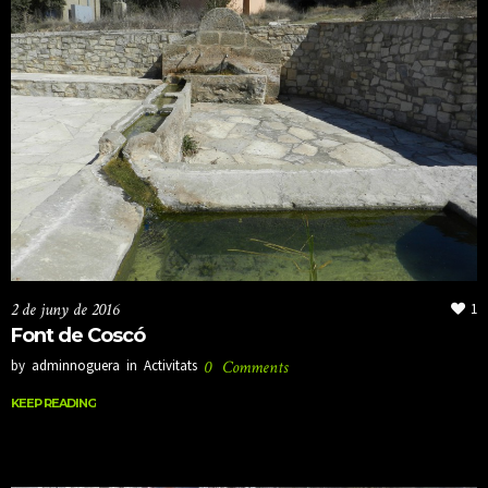
2 de juny de 2016
1
Font de Coscó
by
adminnoguera
in
Activitats
0
Comments
KEEP READING
KEEP READING