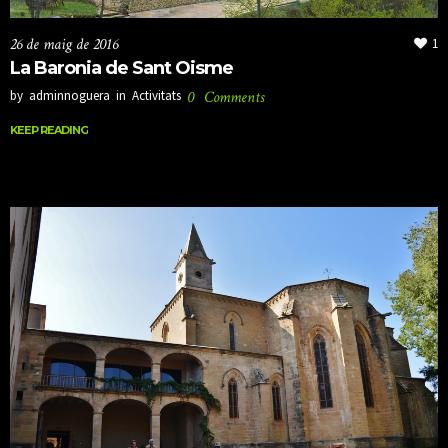
26 de maig de 2016
1
La Baronia de Sant Oisme
by
adminnoguera
in
Activitats
0
Comments
KEEP READING
KEEP READING