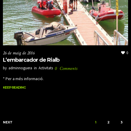
26 de maig de 2016
0
L’embarcador de Rialb
by
adminnoguera
in
Activitats
0
Comments
* Per a més informació.
KEEP READING
KEEP READING
NEXT
1
2
3