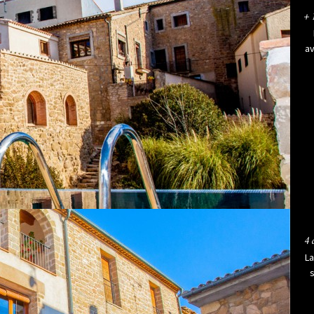
+ 
av
4 
La