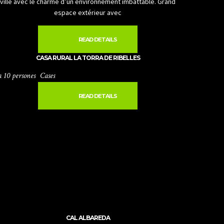
ville avec le charme d’un environnement imbattable. Grand
espace extérieur avec
READ DETAILS
CASA RURAL LA TORRA DE RIBELLES
a 10 persones
Cases
READ DETAILS
CAL ALBAREDA