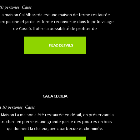
10 persones
Cases
La maison Cal Albareda est une maison de ferme restaurée
ec piscine et jardin et ferme reconvertie dans le petit village
de Coscó. Il offre la possibilité de profiter de
READ DETAILS
CA LA CECILIA
a 10 persones
Cases
 Maison La maison a été restaurée en détail, en préservant la
structure en pierre et une grande partie des poutres en bois
qui donnent la chaleur, avec barbecue et cheminée.