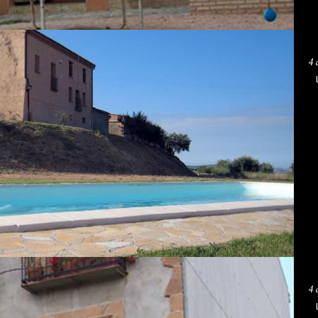
4 
L
4 