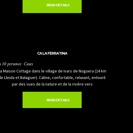
READ DETAILS
CA LA FERRATINA
a 10 persones
Cases
La Maison Cottage dans le village de Ivars de Noguera (24 km
de Lleida et Balaguer). Calme, confortable, relaxant, entouré
par des vues de la nature et de la rivière vers
READ DETAILS