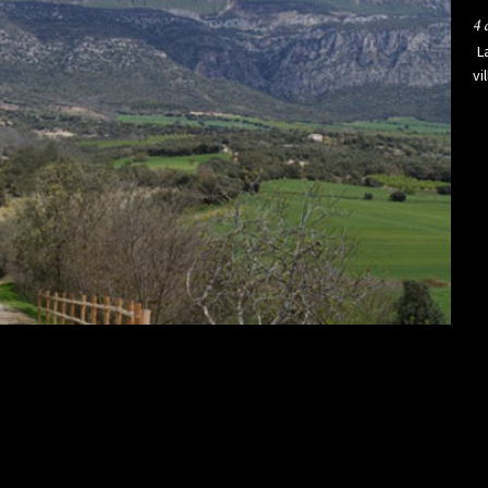
4 
L
vi