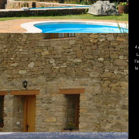
4 
L
l’
la